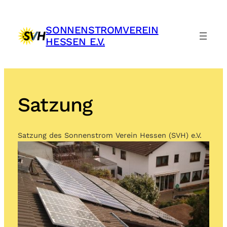
Zum
Inhalt
SONNENSTROMVEREIN
springen
HESSEN E.V.
Satzung
Satzung des Sonnenstrom Verein Hessen (SVH) e.V.