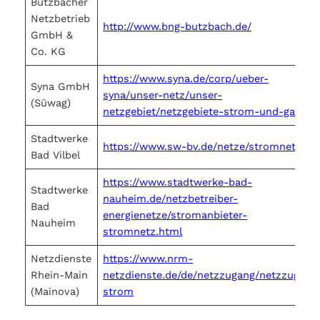
Butzbacher
Netzbetrieb
http://www.bng-butzbach.de/
GmbH &
Co. KG
https://www.syna.de/corp/ueber-
Syna GmbH
syna/unser-netz/unser-
(Süwag)
netzgebiet/netzgebiete-strom-und-gas
Stadtwerke
https://www.sw-bv.de/netze/stromnetz/
Bad Vilbel
https://www.stadtwerke-bad-
Stadtwerke
nauheim.de/netzbetreiber-
Bad
energienetze/stromanbieter-
Nauheim
stromnetz.html
Netzdienste
https://www.nrm-
Rhein-Main
netzdienste.de/de/netzzugang/netzzugang
(Mainova)
strom